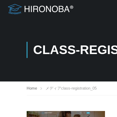
CLASS-REGI
Home
メディア
class-registration_05