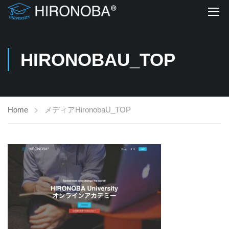
HIRONOBAU_TOP
Home
メディア
HironobaU_TOP